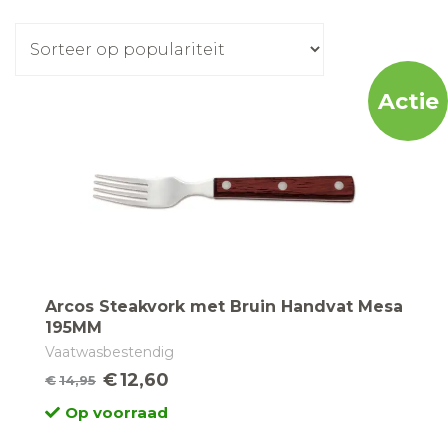
op
populariteit
Actie
Arcos Steakvork met Bruin Handvat Mesa
195MM
Vaatwasbestendig
€
12,60
€
14,95
Oorspronkelijke
Huidige
Op voorraad
prijs
prijs
was:
is: