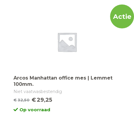
€14,95.
€12,60.
Actie
Arcos Manhattan office mes | Lemmet
100mm.
Niet vaatwasbestendig
€
29,25
€
32,50
Oorspronkelijke
Huidige
Op voorraad
prijs
prijs
was:
is:
€32,50.
€29,25.