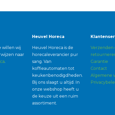
Heuvel Horeca
Klantenser
 willen wij
Heuvel Horeca is de
Verzenden 
wijzen naar
horecaleverancier pur
retournere
ca
.
sang. Van
Garantie
koffieautomaten tot
Contact
keukenbenodigdheden.
Algemene 
Bij ons slaagt u altijd. In
Privacybele
onze webshop heeft u
de keuze uit een ruim
assortiment.