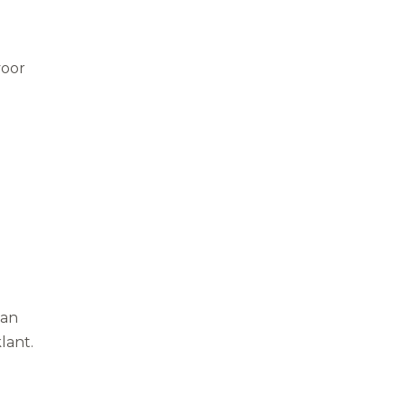
voor
van
lant.