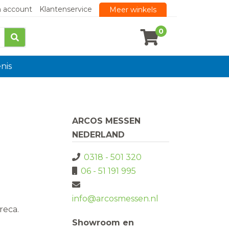
n account
Klantenservice
Meer winkels
0
nis
ARCOS MESSEN
NEDERLAND
0318 - 501 320
06 - 51 191 995
info@arcosmessen.nl
reca.
Showroom en