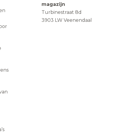
magazijn
den
Turbinestraat 8d
3903 LW Veenendaal
oor
e
vens
rvan
’s