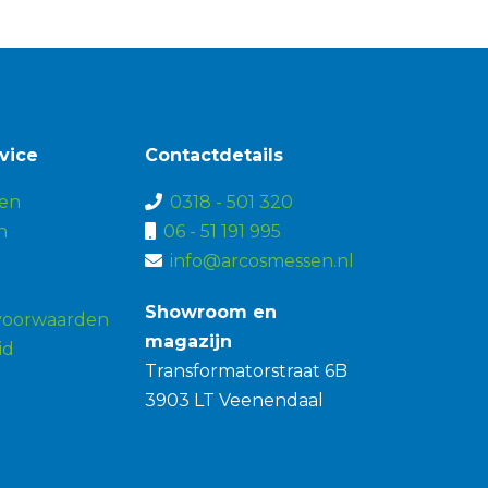
vice
Contactdetails
en
0318 - 501 320
n
06 - 51 191 995
info@arcosmessen.nl
Showroom en
voorwaarden
magazijn
id
Transformatorstraat 6B
3903 LT Veenendaal