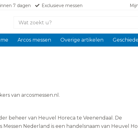
innen 7 dagen
Exclusieve messen
Mij
Zoek
naar:
ome
Arcos messen
Overige artikelen
Geschiede
ekers van arcosmessen.nl.
der beheer van Heuvel Horeca te Veenendaal. De
os Messen Nederland is een handelsnaam van Heuvel Ho