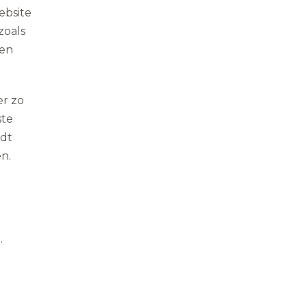
ebsite
zoals
een
.
er zo
ste
rdt
n.
.