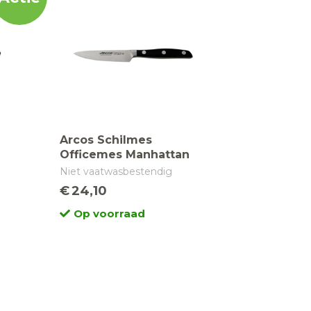
Arcos Schilmes
Officemes Manhattan
100MM
Niet vaatwasbestendig
€
24,10
Op voorraad