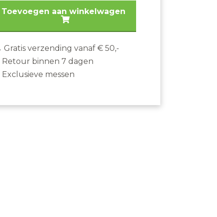
fice
Toevoegen aan winkelwagen
es
emmet
Gratis verzending vanaf € 50,-
00mm.
Retour binnen 7 dagen
ntal
Exclusieve messen