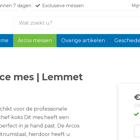
innen 7 dagen
Exclusieve messen
Mij
Zoek
naar:
ome
Arcos messen
Overige artikelen
Geschiede
ice mes | Lemmet
O
H
Di
p
p
hikt voor de professionele
w
is
hef-koks Dit mes heeft een
€
€
fect in je hand past. De Arcos
Ar
riumstaal, hierdoor heeft u
Ma