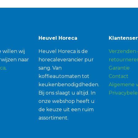
Heuvel Horeca
Klantenser
 willen wij
Heuvel Horeca is de
Verzenden 
wijzen naar
horecaleverancier pur
retournere
ca
.
sang. Van
Garantie
koffieautomaten tot
Contact
keukenbenodigdheden.
Algemene 
Bij ons slaagt u altijd. In
Privacybele
onze webshop heeft u
de keuze uit een ruim
assortiment.