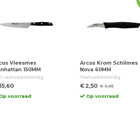
cos Vleesmes
Arcos Krom Schilmes
nhattan 150MM
Nova 60MM
et vaatwasbestendig
Vaatwasbestendig
35,60
€
2,50
€
3,95
Oorspronkelijke
Huidige
Op voorraad
Op voorraad
prijs
prijs
was:
is:
€3,95.
€2,50.