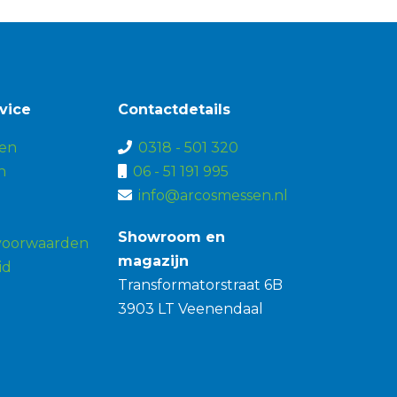
vice
Contactdetails
en
0318 - 501 320
n
06 - 51 191 995
info@arcosmessen.nl
Showroom en
voorwaarden
magazijn
id
Transformatorstraat 6B
3903 LT Veenendaal