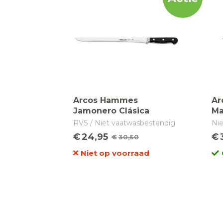
Arcos Hammes
Ar
Jamonero Clásica
Ma
300MM
RVS / Niet vaatwasbestendig
Ni
€
24,95
€
€
30,50
Oorspronkelijke
Huidige
Niet op voorraad
prijs
prijs
was:
is:
€30,50.
€24,95.