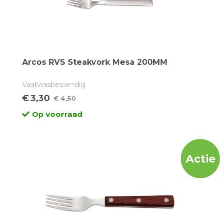
Arcos RVS Steakvork Mesa 200MM
Vaatwasbestendig
€
3,30
€
4,50
Oorspronkelijke
Huidige
Op voorraad
prijs
prijs
was:
is:
€4,50.
€3,30.
Actie