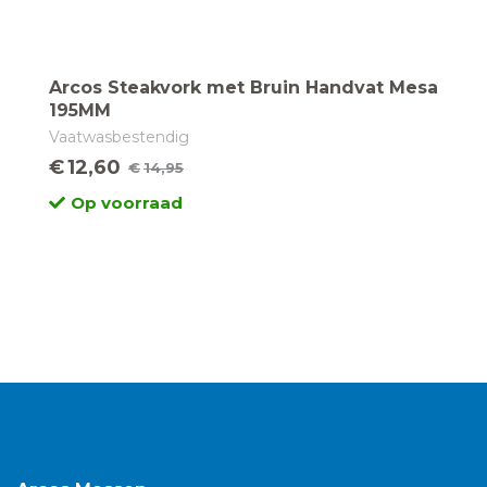
Arcos Steakvork met Bruin Handvat Mesa
195MM
Vaatwasbestendig
€
12,60
€
14,95
Oorspronkelijke
Huidige
Op voorraad
prijs
prijs
was:
is:
€14,95.
€12,60.