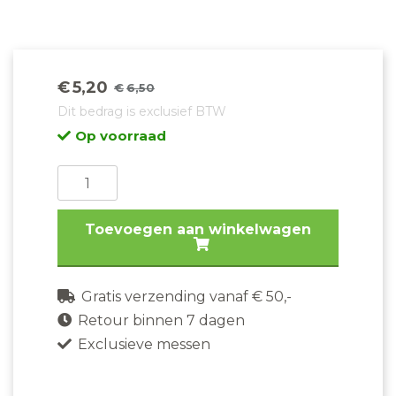
€
5,20
€
6,50
Oorspronkelijke
Huidige
Dit bedrag is exclusief BTW
prijs
prijs
Op voorraad
was:
is:
€6,50.
€5,20.
Arcos
Steakvork
met
Toevoegen aan winkelwagen
Bruin
Houten
Handvat
Gratis verzending vanaf € 50,-
Mesa
Retour binnen 7 dagen
90MM
Exclusieve messen
aantal