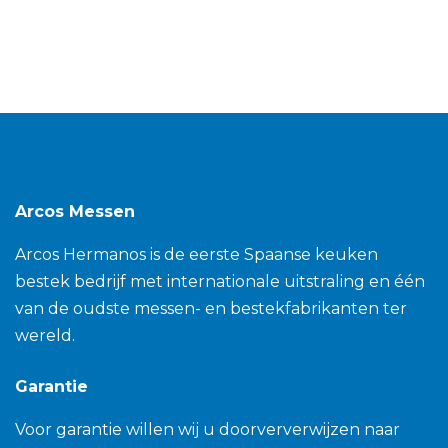
de vingers beschermt en slijpen makkelijker maakt
- Extra ronde gepolijste achterkant van het mes -
Ergonomisch en modern ontwerp
Arcos Messen
Arcos Hermanos is de eerste Spaanse keuken
bestek bedrijf met internationale uitstraling en één
van de oudste messen- en bestekfabrikanten ter
wereld.
Garantie
Voor garantie willen wij u doorververwijzen naar