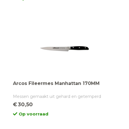
Arcos Fileermes Manhattan 170MM
Messen gemaakt uit gehard en getemperd
gesmeed NITRUM Roestvrij Staal - Silk Edge ®
€
30,50
Extra handmatig slijpproces (Japanse stijl) met
Op voorraad
speciale stenen voor een hoger snijvermogen, een
betere duurzaamheid en een erg zacht gevoel -
Speciale slijphoek van 24 graden - Halve krop die