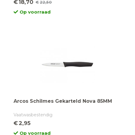
€
18,70
€
22,50
Oorspronkelijke
Huidige
Op voorraad
prijs
prijs
was:
is:
€22,50.
€18,70.
Arcos Schilmes Gekarteld Nova 85MM
Vaatwasbestendig
€
2,95
Op voorraad